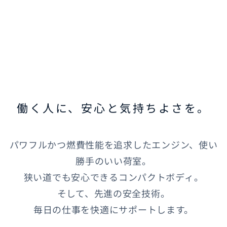
オーナーサポート
中古車
リコール情報
働く人に、安心と気持ちよさを。
お問合せ/FAQ
パワフルかつ燃費性能を追求したエンジン、使い
ニュースルーム
勝手のいい荷室。
企業・IR・採用
狭い道でも安心できるコンパクトボディ。
そして、先進の安全技術。
毎日の仕事を快適にサポートします。