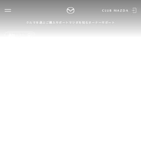
CLUB MAZDA
クルマを選ぶ
ご購入サポート
マツダを知る
オーナーサポート
ゲスト 様
クルマを選ぶ
検討リスト
ログイン
車種・グレード比較
MAZDA
MAZDAのSUV比較
MYページTOP
BONGO VAN
新規会員登録
QRコード
登録情報の変更
CLUB MAZDAとは
お知らせ配信の登録・解除
ご購入サポート
ログアウト
クルマ購入ガイド
カンタン見積り
販売店検索
試乗車検索
購入相談
マツダを知る