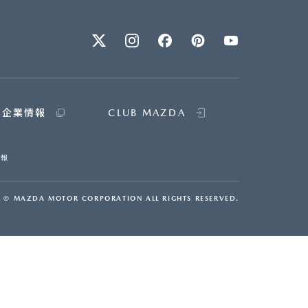
MAZDA3 FASTBACK
コンパクト・スポーツ
¥2,365,000〜（消費税込）
験
ウェブカタログのご紹
介
COMMUNITY
企業情報
CLUB MAZDA
情報
© MAZDA MOTOR CORPORATION ALL RIGHTS RESERVED.
-
MAZDA CX
3
エコカーラインナップ
コンパクトSUV
MAZDA DRIVING
¥2,704,900〜（消費税込）
カーケア・修理
ACADEMY