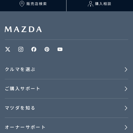
マツダを知る
販売店検索
購入相談
オーナーサポート
中古車
リコール情報
クルマを選ぶ
お問合せ/FAQ
ご購入サポート
ニュースルーム
企業・IR・採用
マツダを知る
オーナーサポート