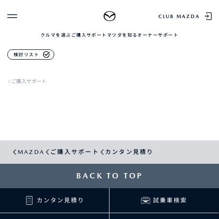
CLUB MAZDA
クルマを選ぶ
ご購入サポート
マツダを知る
オーナーサポート
ゲスト 様
検討リスト
クルマを選ぶ
ログイン
車種・グレード比較
ご購入サポート
MAZDAのSUV比較
MYページTOP
新規会員登録
QRコード
登録情報の変更
CLUB MAZDAとは
お知らせ配信の登録・解除
ご購入サポート
ログアウト
クルマ購入ガイド
MAZDA
ご購入サポート
カンタン見積り
カンタン見積り
販売店検索
試乗車検索
BACK TO TOP
購入相談
カンタン見積り
試乗車検索