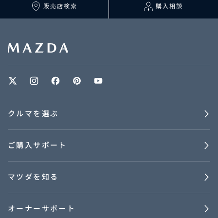
マツダを知る
販売店検索
購入相談
オーナーサポート
中古車
リコール情報
クルマを選ぶ
お問合せ/FAQ
ご購入サポート
ニュースルーム
企業・IR・採用
マツダを知る
オーナーサポート