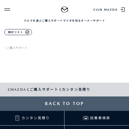
CLUB MAZDA
クルマを選ぶ
ご購入サポート
マツダを知る
オーナーサポート
ゲスト 様
検討リスト
クルマを選ぶ
ログイン
車種・グレード比較
ご購入サポート
MAZDAのSUV比較
MYページTOP
新規会員登録
QRコード
登録情報の変更
CLUB MAZDAとは
お知らせ配信の登録・解除
ご購入サポート
ログアウト
クルマ購入ガイド
MAZDA
ご購入サポート
カンタン見積り
カンタン見積り
販売店検索
試乗車検索
BACK TO TOP
購入相談
カンタン見積り
試乗車検索