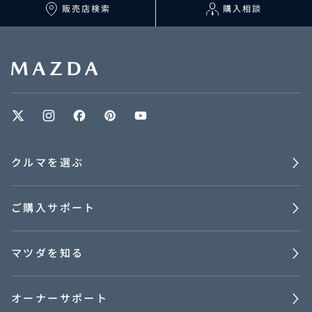
マツダを知る
販売店検索
購入相談
オーナーサポート
中古車
リコール情報
クルマを選ぶ
お問合せ/FAQ
ご購入サポート
ニュースルーム
企業・IR・採用
マツダを知る
オーナーサポート