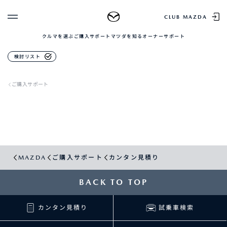
CLUB MAZDA
クルマを選ぶ
ご購入サポート
マツダを知る
オーナーサポート
ゲスト 様
検討リスト
クルマを選ぶ
ログイン
車種・グレード比較
ご購入サポート
MAZDAのSUV比較
MYページTOP
新規会員登録
QRコード
登録情報の変更
CLUB MAZDAとは
お知らせ配信の登録・解除
ご購入サポート
ログアウト
クルマ購入ガイド
MAZDA
ご購入サポート
カンタン見積り
カンタン見積り
販売店検索
試乗車検索
BACK TO TOP
購入相談
カンタン見積り
試乗車検索