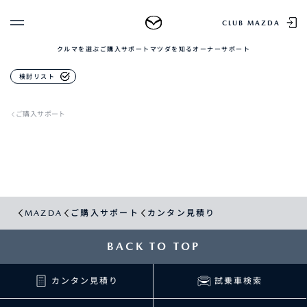
CLUB MAZDA
クルマを選ぶ
ご購入サポート
マツダを知る
オーナーサポート
ゲスト 様
検討リスト
クルマを選ぶ
ログイン
車種・グレード比較
ご購入サポート
MAZDAのSUV比較
MYページTOP
新規会員登録
QRコード
登録情報の変更
CLUB MAZDAとは
お知らせ配信の登録・解除
ご購入サポート
ログアウト
クルマ購入ガイド
MAZDA
ご購入サポート
カンタン見積り
カンタン見積り
販売店検索
試乗車検索
BACK TO TOP
購入相談
カンタン見積り
試乗車検索