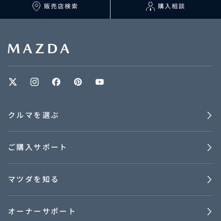
マツダを知る
販売店検索
購入相談
オーナーサポート
中古車
リコール情報
クルマを選ぶ
お問合せ/FAQ
ご購入サポート
ニュースルーム
企業・IR・採用
マツダを知る
オーナーサポート