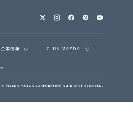
MAZDA3 FASTBACK
コンパクト・スポーツ
¥2,365,000〜（消費税込）
験
ウェブカタログのご紹
介
COMMUNITY
企業情報
CLUB MAZDA
情報
© MAZDA MOTOR CORPORATION ALL RIGHTS RESERVED.
-
MAZDA CX
3
エコカーラインナップ
コンパクトSUV
MAZDA DRIVING
¥2,704,900〜（消費税込）
カーケア・修理
ACADEMY