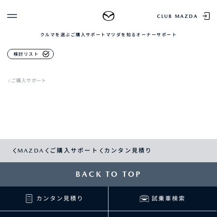
CLUB MAZDA
クルマを選ぶ
ご購入サポート
マツダを知る
オーナーサポート
ゲスト 様
検討リスト
クルマを選ぶ
ログイン
車種・グレード比較
ご購入サポート
MAZDAのSUV比較
MYページTOP
新規会員登録
QRコード
登録情報の変更
CLUB MAZDAとは
お知らせ配信の登録・解除
ご購入サポート
ログアウト
クルマ購入ガイド
MAZDA
ご購入サポート
カンタン見積り
カンタン見積り
販売店検索
試乗車検索
BACK TO TOP
購入相談
カンタン見積り
試乗車検索