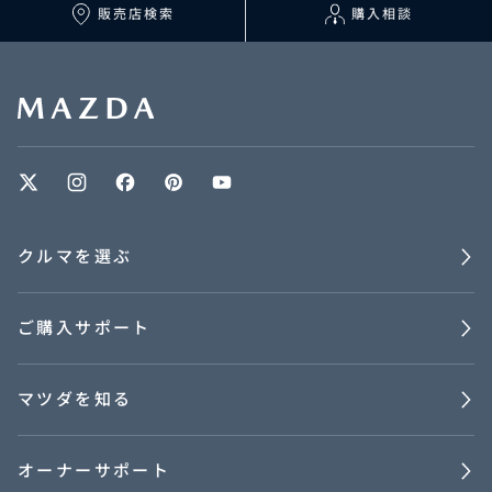
マツダを知る
販売店検索
購入相談
オーナーサポート
中古車
リコール情報
クルマを選ぶ
お問合せ/FAQ
ご購入サポート
ニュースルーム
企業・IR・採用
マツダを知る
オーナーサポート