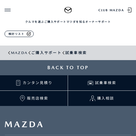
ご購入サポート
CLUB MAZDA
クルマを選ぶ
ご購入サポート
マツダを知る
オーナーサポート
ゲスト 様
クルマを選ぶ
検討リスト
ログイン
車種・グレード比較
MAZDAのSUV比較
MYページTOP
MAZDA
ご購入サポート
試乗車検索
新規会員登録
QRコード
登録情報の変更
CLUB MAZDAとは
BACK TO TOP
お知らせ配信の登録・解除
ご購入サポート
ログアウト
カンタン見積り
試乗車検索
クルマ購入ガイド
カンタン見積り
販売店検索
販売店検索
購入相談
試乗車検索
購入相談
マツダを知る