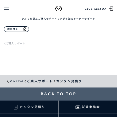
CLUB MAZDA
クルマを選ぶ
ご購入サポート
マツダを知る
オーナーサポート
ゲスト 様
検討リスト
クルマを選ぶ
ログイン
車種・グレード比較
ご購入サポート
MAZDAのSUV比較
MYページTOP
新規会員登録
QRコード
登録情報の変更
CLUB MAZDAとは
お知らせ配信の登録・解除
ご購入サポート
ログアウト
クルマ購入ガイド
MAZDA
ご購入サポート
カンタン見積り
カンタン見積り
販売店検索
試乗車検索
BACK TO TOP
購入相談
カンタン見積り
試乗車検索