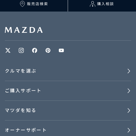
マツダを知る
販売店検索
購入相談
オーナーサポート
中古車
リコール情報
クルマを選ぶ
お問合せ/FAQ
ご購入サポート
ニュースルーム
企業・IR・採用
マツダを知る
オーナーサポート