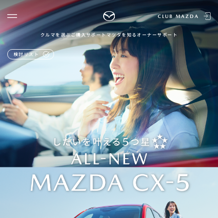
CLUB MAZDA
クルマを選ぶ
ご購入サポート
マツダを知る
オーナーサポート
ゲスト 様
クルマを選ぶ
検討リスト
ログイン
車種・グレード比較
MAZDAのSUV比較
MYページTOP
新規会員登録
QRコード
登録情報の変更
CLUB MAZDAとは
お知らせ配信の登録・解除
ご購入サポート
ログアウト
クルマ購入ガイド
カンタン見積り
販売店検索
試乗車検索
購入相談
マツダを知る