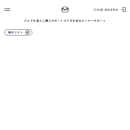
マツダを知る
CLUB MAZDA
クルマを選ぶ
ご購入サポート
マツダを知る
オーナーサポート
ゲスト 様
クルマを選ぶ
検討リスト
ログイン
車種・グレード比較
MAZDAのSUV比較
MYページTOP
新規会員登録
QRコード
登録情報の変更
CLUB MAZDAとは
お知らせ配信の登録・解除
ご購入サポート
ログアウト
クルマ購入ガイド
カンタン見積り
販売店検索
試乗車検索
MAZDA BRAND
購入相談
SPACE OSAKA
マツダを知る