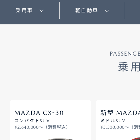
乗用車
軽自動車
オーナーサポート
中古車
PASSENG
リコール情報
乗
お問合せ/FAQ
ニュースルーム
企業・IR・採用
-
MAZDA CX
30
新型 MAZDA
コンパクトSUV
ミドルSUV
¥2,640,000〜（消費税込）
¥3,300,000〜（