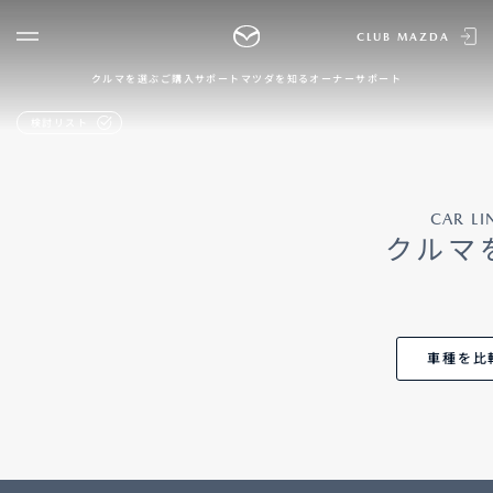
CLUB MAZDA
クルマを選ぶ
ご購入サポート
マツダを知る
オーナーサポート
ゲスト 様
クルマを選ぶ
検討リスト
ログイン
車種・グレード比較
MAZDAのSUV比較
MYページTOP
新規会員登録
QRコード
CAR LI
登録情報の変更
CLUB MAZDAとは
クルマ
お知らせ配信の登録・解除
ご購入サポート
ログアウト
クルマ購入ガイド
カンタン見積り
販売店検索
車種を比
試乗車検索
購入相談
マツダを知る