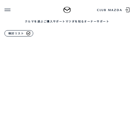
オーナーサポート
CLUB MAZDA
クルマを選ぶ
ご購入サポート
マツダを知る
オーナーサポート
ゲスト 様
クルマを選ぶ
CLASSIC MAZDA
検討リスト
ログイン
車種・グレード比較
MAZDAのSUV比較
MYページTOP
新規会員登録
QRコード
登録情報の変更
CLUB MAZDAとは
お知らせ配信の登録・解除
ご購入サポート
ログアウト
クルマ購入ガイド
カンタン見積り
販売店検索
試乗車検索
購入相談
マツダを知る