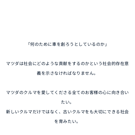
オーナーサポート
中古車
「何のために車を創ろうとしているのか」
リコール情報
マツダは社会にどのような貢献をするのかという社会的存在意
お問合せ/FAQ
義を示さなければなりません。
ニュースルーム
マツダのクルマを愛してくださる全てのお客様の心に向き合い
たい。
企業・IR・採用
新しいクルマだけではなく、古いクルマをも大切にできる社会
を育みたい。