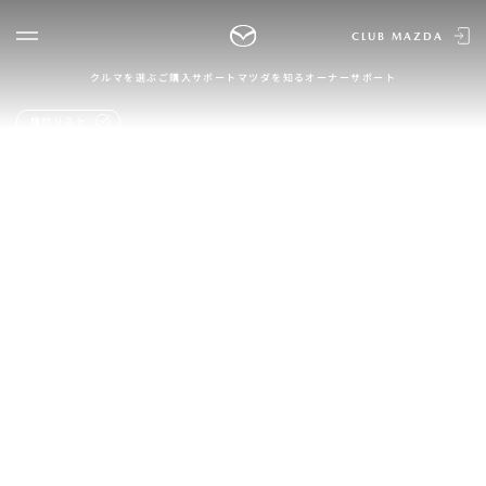
CLUB MAZDA
クルマを選ぶ
ご購入サポート
マツダを知る
オーナーサポート
ゲスト 様
クルマを選ぶ
検討リスト
ログイン
車種・グレード比較
MAZDAのSUV比較
MYページTOP
新規会員登録
QRコード
登録情報の変更
CLUB MAZDAとは
お知らせ配信の登録・解除
ご購入サポート
ログアウト
クルマ購入ガイド
カンタン見積り
販売店検索
試乗車検索
購入相談
マツダを知る