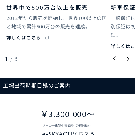
世界中で500万台以上を販売
新車保
2012年から販売を開始し、世界100以上の国
一般保証は
と地域で累計500万台の販売を達成。
別保証は初
証。
詳しくはこちら
詳しくは
1
/
3
工場出荷時期目処のご案内
￥3,300,000～
メーカー希望小売価格（消費税込）
e-SKYACTIV G 2.5