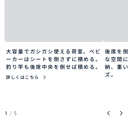
大容量でガシガシ使える荷室。ベビ
後席を
ーカーはシートを倒さずに積める。
な空間
釣り竿も後席中央を倒せば積める。
納、重
ズ。
詳しくはこちら
1
/
5