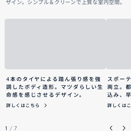
ザイン。シンプル＆クリーンで上質な室内空間。
4本のタイヤによる踏ん張り感を強
スポー
調したボディ造形。マツダらしい生
両立。
命感を感じさせるデザイン。
込み、
詳しくはこちら
詳しくは
1
/
7