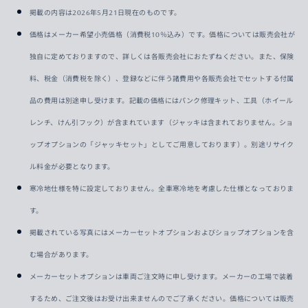
掲載の内容は2026年5月21日現在のものです。
価格はメーカー希望小売価格（消費税10％込み）です。価格については販売会社が
独自に定めておりますので、詳しくは各販売会社におたずねください。また、保険
料、税金（消費税を除く）、登録などに伴う諸費用や各販売会社でセットする付属
品の費用は別途申し受けます。記載の価格にはパンク修理キット、工具（ホイール
レンチ、けん引フック）が含まれています（ジャッキは含まれておりません。ショ
ップオプションの「ジャッキセット」としてご用意しております）。別途リサイク
ル料金が必要となります。
寒冷地仕様を特に設定しておりません。全車寒冷地を考慮した仕様となっておりま
す。
掲載されている写真にはメーカーセットオプションおよびショップオプションを含
む場合があります。
メーカーセットオプションは車両ご注文時に申し受けます。メーカーの工場で装着
するため、ご注文後はお受け出来ませんのでご了承ください。価格については販売