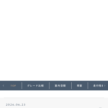
オーナーサポート
中古車
リコール情報
お問合せ/FAQ
ニュースルーム
企業・IR・採用
TOP
グレード比較
室内空間
荷室
走行性能
2026.06.23