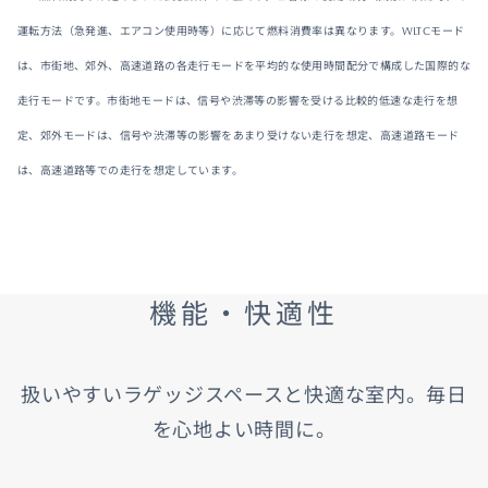
運転方法（急発進、エアコン使用時等）に応じて燃料消費率は異なります。WLTCモード
は、市街地、郊外、高速道路の各走行モードを平均的な使用時間配分で構成した国際的な
走行モードです。市街地モードは、信号や渋滞等の影響を受ける比較的低速な走行を想
定、郊外モードは、信号や渋滞等の影響をあまり受けない走行を想定、高速道路モード
は、高速道路等での走行を想定しています。
機能・快適性
扱いやすいラゲッジスペースと快適な室内。毎日
を心地よい時間に。