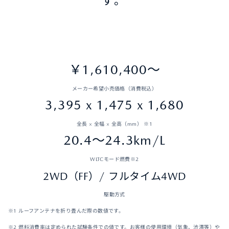
す。
￥1,610,400〜
メーカー希望小売価格（消費税込）
3,395 x 1,475 x 1,680
全長 × 全幅 × 全高（mm） ※1
20.4～24.3km/L
WLTCモード燃費※2
2WD（FF）/ フルタイム4WD
駆動方式
※1 ルーフアンテナを折り畳んだ際の数値です。
※2 燃料消費率は定められた試験条件での値です。お客様の使用環境（気象、渋滞等）や