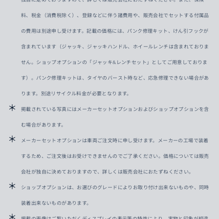
料、税金（消費税除く）、登録などに伴う諸費用や、販売会社でセットする付属品
の費用は別途申し受けます。記載の価格には、パンク修理キット、けん引フックが
含まれています（ジャッキ、ジャッキハンドル、ホイールレンチは含まれておりま
せん。ショップオプションの「ジャッキ&レンチセット」としてご用意しておりま
す）。パンク修理キットは、タイヤのバースト時など、応急修理できない場合があ
ります。別途リサイクル料金が必要となります。
掲載されている写真にはメーカーセットオプションおよびショップオプションを含
む場合があります。
メーカーセットオプションは車両ご注文時に申し受けます。メーカーの工場で装着
するため、ご注文後はお受けできませんのでご了承ください。価格については販売
会社が独自に決めておりますので、詳しくは販売会社におたずねください。
ショップオプションは、お選びのグレードによりお取り付け出来ないものや、同時
装着出来ないものがあります。
掲載の画像はご覧いただくディスプレイの表示等の特性により、実物と印象が相違