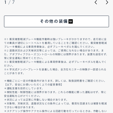
1
/
7
その他の装備
※1 衝突被害軽減ブレーキ機能作動時は強いブレーキがかかりますので、走行前に全
ての乗員が適切にシートベルトを着用していることをご確認ください。衝突被害軽減
ブレーキ機能による車両停車後は、必ずブレーキペダルを踏んでください。
※2 道路状況および天候状況等によっては、ご使用になれない場合があります。ま
た、アダプティブクルーズコントロールの制御には限界があります。装置を過信せず、
常に安全運転に努めてください。
※3 衝突被害軽減ブレーキ機能による車両停車後は、必ずブレーキペダルを踏んでく
ださい。
※4 字光式ナンバープレートを装着した場合、全方位モニターの映像が一部遮られる
ことがあります。
＊機能ごとに一定の作動条件があります。詳しくは、取扱説明書をご確認ください。
【以下、安全にお使いいただく上での留意事項】
＊運転支援を目的としています。
＊検知性能・制御性能には限界があります。これらの機能に頼った運転はせず、常に
安全運転を心がけてください。
＊状況によっては正常に作動しない場合があります。
＊対象物、天候状況、道路状況などの条件によっては、衝突を回避または被害を軽減
できない場合があります。
＊ステアリング操作やアクセル操作による回避行動を行っているときは、作動しない