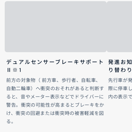
デュアルセンサーブレーキサポート
発進お
Ⅱ※1
り替わ
前方の対象物（ 前方車、歩行者、自転車、
先行車が
自動二輪車）ヘ衝突のおそれがあると判断す
際に停車
ると、音やメーター表示などでドライバーに
内の表示
警告。衝突の可能性が高まるとブレーキをか
け、衝突の回避または衝突時の被害軽減を図
る。