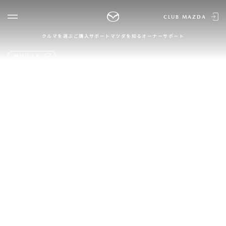
CLUB MAZDA
クルマを選ぶ
ご購入サポート
マツダを知る
オーナーサポート
ゲスト 様
クルマを選ぶ
検討リスト
ログイン
車種・グレード比較
MAZDA
MAZDAのSUV比較
MYページTOP
FLAIR CROSSOVER
新規会員登録
QRコード
登録情報の変更
CLUB MAZDAとは
お知らせ配信の登録・解除
ご購入サポート
ログアウト
クルマ購入ガイド
カンタン見積り
販売店検索
試乗車検索
購入相談
マツダを知る