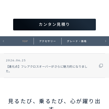
オーナーサポート
カンタン見積り
中古車
TOP
アクセサリー
グレード・価格
リコール情報
お問合せ/FAQ
2026.06.25
【進化点】フレアクロスオーバーがさらに魅力的になりまし
ニュースルーム
た。
企業・IR・採用
見るたび、乗るたび、心が躍り出