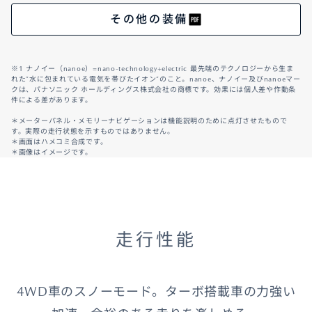
その他の装備
※1 ナノイー（nanoe）=nano-technology+electric 最先端のテクノロジーから生ま
れた”水に包まれている電気を帯びたイオン”のこと。nanoe、ナノイー及びnanoeマー
クは、パナソニック ホールディングス株式会社の商標です。効果には個人差や作動条
件による差があります。
＊メーターパネル・メモリーナビゲーションは機能説明のために点灯させたもので
す。実際の走行状態を示すものではありません。
＊画面はハメコミ合成です。
＊画像はイメージです。
走行性能
4WD車のスノーモード。ターボ搭載車の力強い