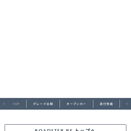
オーナーサポート
中古車
リコール情報
お問合せ/FAQ
ニュースルーム
企業・IR・採用
TOP
グレード比較
オープンカー
走行性能
デ
ROADSTER RF トップへ