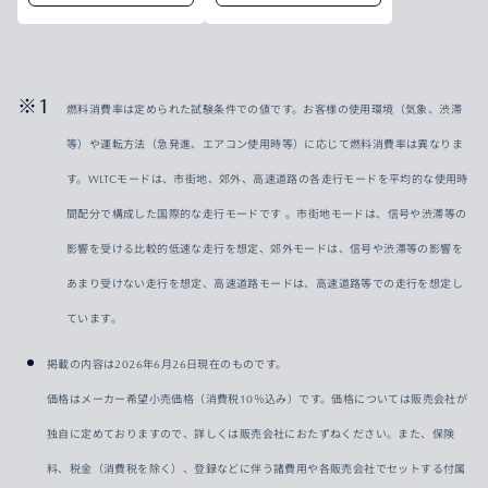
燃料消費率は定められた試験条件での値です。お客様の使用環境（気象、渋滞
等）や運転方法（急発進、エアコン使用時等）に応じて燃料消費率は異なりま
す。WLTCモードは、市街地、郊外、高速道路の各走行モードを平均的な使用時
間配分で構成した国際的な走行モードです 。市街地モードは、信号や渋滞等の
影響を受ける比較的低速な走行を想定、郊外モードは、信号や渋滞等の影響を
あまり受けない走行を想定、高速道路モードは、高速道路等での走行を想定し
ています。
掲載の内容は2026年6月26日現在のものです。
価格はメーカー希望小売価格（消費税10％込み）です。価格については販売会社が
独自に定めておりますので、詳しくは販売会社におたずねください。また、保険
料、税金（消費税を除く）、登録などに伴う諸費用や各販売会社でセットする付属