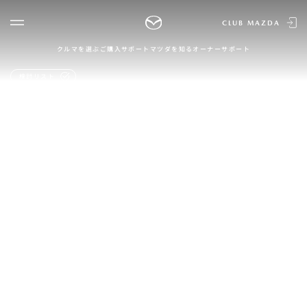
CLUB MAZDA
クルマを選ぶ
ご購入サポート
マツダを知る
オーナーサポート
ゲスト 様
クルマを選ぶ
検討リスト
ログイン
車種・グレード比較
MAZDAのSUV比較
MYページTOP
新規会員登録
QRコード
登録情報の変更
CLUB MAZDAとは
お知らせ配信の登録・解除
ご購入サポート
ログアウト
クルマ購入ガイド
カンタン見積り
販売店検索
試乗車検索
購入相談
マツダを知る