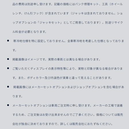
品の費用は別途申し受けます。記載の価格にはパンク修理キット、工具（ホイール
レンチ、けん引フック）が含まれています（ジャッキは含まれておりません。ショ
ップオプションの「ジャッキセット」としてご用意しております）。別途リサイク
ル料金が必要となります。
寒冷地仕様を特に設定しておりません。全車寒冷地を考慮した仕様となっておりま
す。
掲載画像はイメージです。実際の車両とは異なる場合があります。
ご覧いただくディスプレイの表示特性等により、実物と印象が異なる場合がありま
す。また、ボディカラー及び内装色が実車と違って見えることがあります。
掲載画像にはメーカーセットオプションおよびショップオプションを含む場合があ
ります。
メーカーセットオプションは車両ご注文時に申し受けます。メーカーの工場で装着
するため、ご注文後はお受け出来ませんのでご了承ください。価格については販売
会社が独自に決めておりますので、詳しくは販売会社におたずねください。