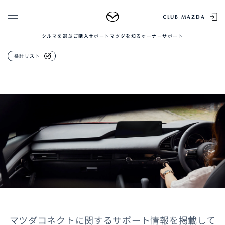
オーナーサポート
CLUB MAZDA
クルマを選ぶ
ご購入サポート
マツダを知る
オーナーサポート
ゲスト 様
クルマを選ぶ
マツダコネクトサポート
検討リスト
ログイン
車種・グレード比較
MAZDAのSUV比較
MYページTOP
新規会員登録
QRコード
登録情報の変更
CLUB MAZDAとは
お知らせ配信の登録・解除
ご購入サポート
ログアウト
クルマ購入ガイド
カンタン見積り
販売店検索
試乗車検索
購入相談
マツダを知る
マツダコネクトに関するサポート情報を掲載して