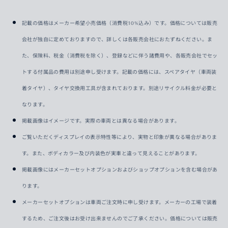
記載の価格はメーカー希望小売価格（消費税10%込み）です。価格については販売
会社が独自に定めておりますので、詳しくは各販売会社におたずねください。ま
た、保険料、税金（消費税を除く）、登録などに伴う諸費用や、各販売会社でセッ
トする付属品の費用は別途申し受けます。記載の価格には、スペアタイヤ（車両装
着タイヤ）、タイヤ交換用工具が含まれております。別途リサイクル料金が必要と
なります。
掲載画像はイメージです。実際の車両とは異なる場合があります。
ご覧いただくディスプレイの表示特性等により、実物と印象が異なる場合がありま
す。また、ボディカラー及び内装色が実車と違って見えることがあります。
掲載画像にはメーカーセットオプションおよびショップオプションを含む場合があ
ります。
メーカーセットオプションは車両ご注文時に申し受けます。メーカーの工場で装着
するため、ご注文後はお受け出来ませんのでご了承ください。価格については販売