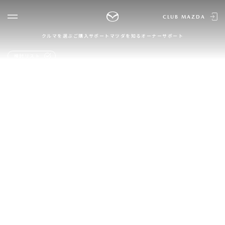
CLUB MAZDA
クルマを選ぶ
ご購入サポート
マツダを知る
オーナーサポート
ゲスト 様
クルマを選ぶ
検討リスト
ログイン
車種・グレード比較
MAZDA
MAZDAのSUV比較
MYページTOP
FAMILIA VAN
新規会員登録
QRコード
登録情報の変更
CLUB MAZDAとは
お知らせ配信の登録・解除
ご購入サポート
ログアウト
クルマ購入ガイド
カンタン見積り
販売店検索
試乗車検索
購入相談
マツダを知る