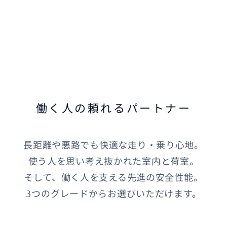
オーナーサポート
中古車
リコール情報
働く人の頼れるパートナー
お問合せ/FAQ
長距離や悪路でも快適な走り・乗り心地。
ニュースルーム
使う人を思い考え抜かれた室内と荷室。
企業・IR・採用
そして、働く人を支える先進の安全性能。
3つのグレードからお選びいただけます。