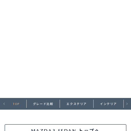
オーナーサポート
中古車
リコール情報
お問合せ/FAQ
ニュースルーム
企業・IR・採用
TOP
グレード比較
エクステリア
インテリア
MAZDA3 SEDAN トップへ