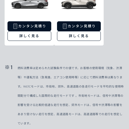
カンタン見積り
カンタン見積り
詳しく見る
詳しく見る
燃料消費率は定められた試験条件での値です。お客様の使用環境（気象、渋滞
等）や運転方法（急発進、エアコン使用時等）に応じて燃料消費率は異なりま
す。WLTCモードは、市街地、郊外、高速道路の各走行モードを平均的な使用時
間配分で構成した国際的な走行モードです 。市街地モードは、信号や渋滞等の
影響を受ける比較的低速な走行を想定、郊外モードは、信号や渋滞等の影響を
あまり受けない走行を想定、高速道路モードは、高速道路等での走行を想定し
ています。