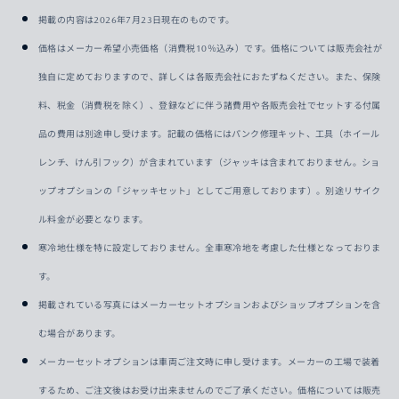
掲載の内容は2026年7月23日現在のものです。
価格はメーカー希望小売価格（消費税10％込み）です。価格については販売会社が
独自に定めておりますので、詳しくは各販売会社におたずねください。また、保険
料、税金（消費税を除く）、登録などに伴う諸費用や各販売会社でセットする付属
品の費用は別途申し受けます。記載の価格にはパンク修理キット、工具（ホイール
レンチ、けん引フック）が含まれています（ジャッキは含まれておりません。ショ
ップオプションの「ジャッキセット」としてご用意しております）。別途リサイク
ル料金が必要となります。
寒冷地仕様を特に設定しておりません。全車寒冷地を考慮した仕様となっておりま
す。
掲載されている写真にはメーカーセットオプションおよびショップオプションを含
む場合があります。
メーカーセットオプションは車両ご注文時に申し受けます。メーカーの工場で装着
するため、ご注文後はお受け出来ませんのでご了承ください。価格については販売