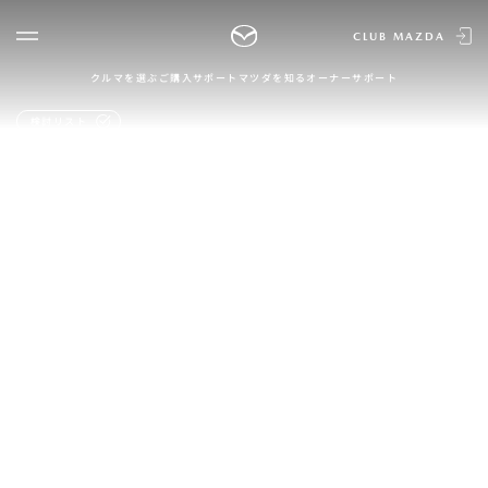
CLUB MAZDA
クルマを選ぶ
ご購入サポート
マツダを知る
オーナーサポート
ゲスト 様
クルマを選ぶ
検討リスト
ログイン
車種・グレード比較
MAZDAのSUV比較
MYページTOP
新規会員登録
QRコード
登録情報の変更
CLUB MAZDAとは
お知らせ配信の登録・解除
ご購入サポート
ログアウト
クルマ購入ガイド
カンタン見積り
販売店検索
試乗車検索
購入相談
マツダを知る