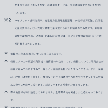
あまり受けない走行を想定、高速道路モードは、高速道路等での走行を想定し
ています。
ハイプリッド燃料消費率、充電電力使用時走行距離、EV走行換算距難、交流電
力量消費率および一充電消費電力量は定められた試験条件での値です。お客様
の使用環境(気象、渋滞等)や運転方法(急発進、エアコン使用時等)に応じて燃
料消費率は異なります。
掲載の内容は2026年3月19日現在のものです。
価格はメーカー希望小売価格（消費税10％込み）です。価格については販売会社が
独自に定めておりますので、詳しくは各販売会社におたずねください。また、保険
料、税金（消費税を除く）、登録などに伴う諸費用や各販売会社でセットする付属
品の費用は別途申し受けます。別途リサイクル料金が必要となります。
寒冷地仕様を特に設定しておりません。全車寒冷地を考慮した仕様となっておりま
す。
掲載画像はイメージです。実際の車両とは異なる場合があります。