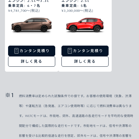
エンジン: 2.5L～3.3L
エンジン: 2.5L
乗車定員: 6・7名
乗車定員: 5名
¥4,781,700〜(税込)
¥3,300,000〜(税込)
カンタン見積り
カンタン見積り
詳しく見る
詳しく見る
燃料消費率は定められた試験条件での値です。お客様の使用環境（気象、渋滞
等）や運転方法（急発進、エアコン使用時等）に応じて燃料消費率は異なりま
す。WLTCモードは、市街地、郊外、高速道路の各走行モードを平均的な使用時
間配分で構成した国際的な走行モードです。市街地モードは、信号や渋滞等の
影響を受ける比較的低速な走行を想定、郊外モードは、信号や渋滞等の影響を