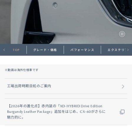
オーナーサポート
中古車
TOP
グレード・価格
パフォーマンス
エクステリア
リコール情報
お問合せ/FAQ
※動画は海外仕様車です
ニュースルーム
工場出荷時期目処のご案内
企業・IR・採用
【2026年の進化点】赤内装の「XD-HYBRID Drive Edition
Burgundy Leather Package」追加をはじめ、CX-60がさらに
魅力的に。