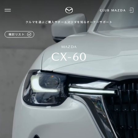
CLUB MAZDA
クルマを選ぶ
ご購入サポート
マツダを知る
オーナーサポート
ゲスト 様
クルマを選ぶ
検討リスト
ログイン
車種・グレード比較
MAZDA
MAZDAのSUV比較
MYページTOP
CX-60
新規会員登録
QRコード
登録情報の変更
CLUB MAZDAとは
お知らせ配信の登録・解除
ご購入サポート
ログアウト
クルマ購入ガイド
カンタン見積り
販売店検索
試乗車検索
購入相談
マツダを知る