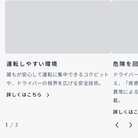
運転しやすい環境
危険を
誰もが安心して運転に集中できるコクピット
ドライバ
や、ドライバーの視界を広げる安全技術。
え、「疾
異常によ
詳しくはこちら
載。
詳しくは
1
/
3