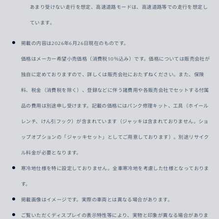
あまり受けない走行を想定、高速道路モードは、高速道路等での走行を想定し
ています。
掲載の内容は2026年6月26日現在のものです。
価格はメーカー希望小売価格（消費税10％込み）です。価格については販売会社が
独自に定めておりますので、詳しくは販売会社におたずねください。また、保険
料、税金（消費税を除く）、登録などに伴う諸費用や各販売会社でセットする付属
品の費用は別途申し受けます。記載の価格にはパンク修理キット、工具（ホイール
レンチ、けん引フック）が含まれています（ジャッキは含まれておりません。ショ
ップオプションの「ジャッキセット」としてご用意しております）。別途リサイク
ル料金が必要となります。
寒冷地仕様を特に設定しておりません。全車寒冷地を考慮した仕様となっておりま
す。
掲載画像はイメージです。実際の車両とは異なる場合があります。
ご覧いただくディスプレイの表示特性等により、実物と印象が異なる場合がありま