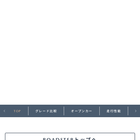
オーナーサポート
中古車
リコール情報
お問合せ/FAQ
ニュースルーム
企業・IR・採用
TOP
グレード比較
オープンカー
走行性能
デ
ROADSTERトップへ