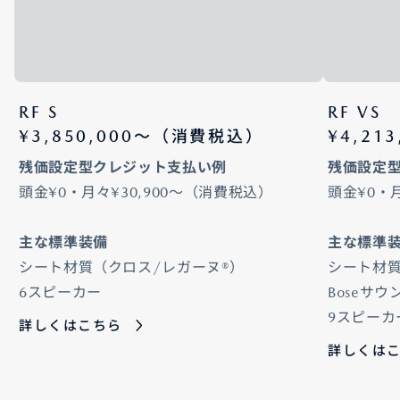
RF S
RF VS
¥3,850,000〜（消費税込）
¥4,21
残価設定型クレジット支払い例
残価設定
頭金¥0・月々¥30,900～（消費税込）
頭金¥0・
主な標準装備
主な標準
シート材質（クロス/レガーヌ®）
シート材
6スピーカー
Boseサウ
9スピーカ
詳しくはこちら
詳しくは