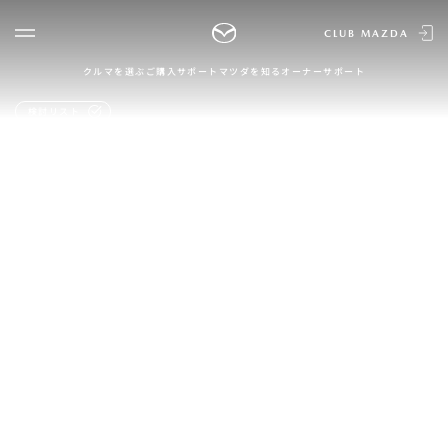
CLUB MAZDA
クルマを選ぶ
ご購入サポート
マツダを知る
オーナーサポート
ゲスト 様
クルマを選ぶ
検討リスト
ログイン
車種・グレード比較
MAZDAのSUV比較
MYページTOP
新規会員登録
QRコード
登録情報の変更
CLUB MAZDAとは
お知らせ配信の登録・解除
ご購入サポート
ログアウト
クルマ購入ガイド
カンタン見積り
販売店検索
試乗車検索
購入相談
マツダを知る