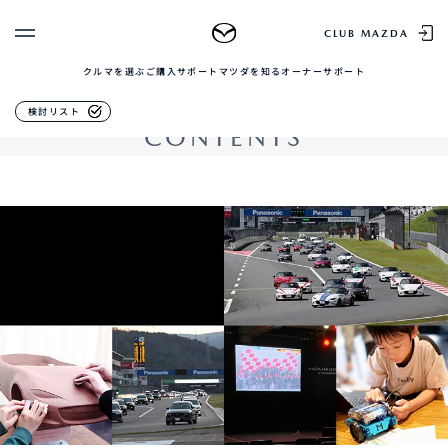
コンテンツ
CLUB MAZDA
クルマを選ぶ
ご購入サポート
マツダを知る
オーナーサポート
ゲスト 様
クルマを選ぶ
コンテンツ
検討リスト
CONTENTS
ログイン
車種・グレード比較
MAZDAのSUV比較
MYページTOP
新規会員登録
QRコード
登録情報の変更
CLUB MAZDAとは
お知らせ配信の登録・解除
ご購入サポート
ログアウト
クルマ購入ガイド
カンタン見積り
販売店検索
試乗車検索
購入相談
マツダを知る