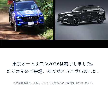
オーナーサポート
中古車
リコール情報
お問合せ/FAQ
東京オートサロン2026は終了しました。
ニュースルーム
たくさんのご来場、ありがとうございました。
企業・IR・採用
※ご案内の通り、大阪オートメッセ2026への出展予定はございません。