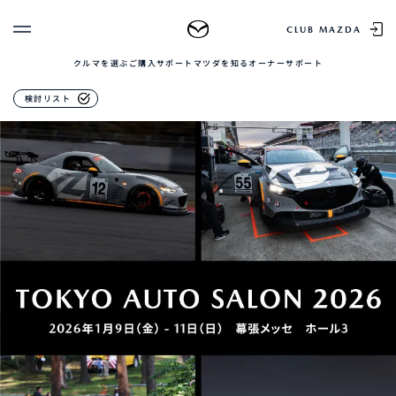
イベント情報
CLUB MAZDA
クルマを選ぶ
ご購入サポート
マツダを知る
オーナーサポート
ゲスト 様
クルマを選ぶ
検討リスト
ログイン
車種・グレード比較
MAZDAのSUV比較
MYページTOP
新規会員登録
QRコード
登録情報の変更
CLUB MAZDAとは
お知らせ配信の登録・解除
ご購入サポート
ログアウト
クルマ購入ガイド
カンタン見積り
販売店検索
試乗車検索
購入相談
マツダを知る