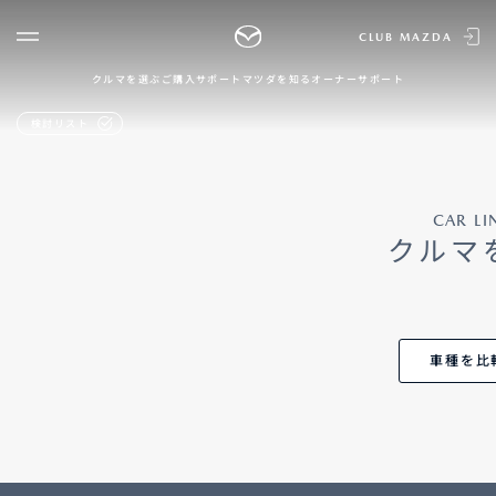
CLUB MAZDA
クルマを選ぶ
ご購入サポート
マツダを知る
オーナーサポート
ゲスト 様
クルマを選ぶ
検討リスト
ログイン
車種・グレード比較
MAZDAのSUV比較
MYページTOP
新規会員登録
QRコード
CAR LI
登録情報の変更
CLUB MAZDAとは
クルマ
お知らせ配信の登録・解除
ご購入サポート
ログアウト
クルマ購入ガイド
カンタン見積り
販売店検索
車種を比
試乗車検索
購入相談
マツダを知る