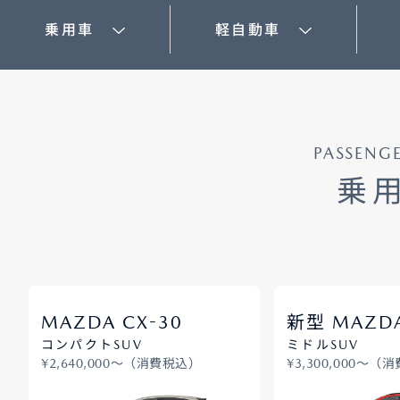
乗用車
軽自動車
オーナーサポート
中古車
PASSENG
リコール情報
乗
お問合せ/FAQ
ニュースルーム
企業・IR・採用
-
MAZDA CX
30
新型 MAZDA
コンパクトSUV
ミドルSUV
¥2,640,000〜（消費税込）
¥3,300,000〜（