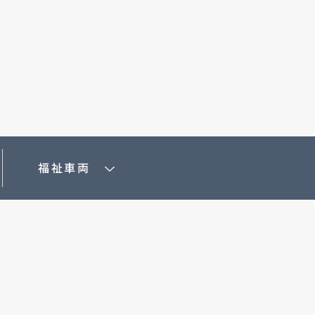
MAZDA3 FASTBACK
コンパクト・スポーツ
¥2,365,000〜（消費税込）
験
ウェブカタログのご紹
介
COMMUNITY
福祉車両
-
MAZDA CX
3
エコカーラインナップ
コンパクトSUV
MAZDA DRIVING
¥2,704,900〜（消費税込）
カーケア・修理
ACADEMY