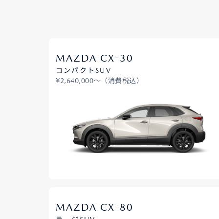
パックdeメンテ
メンテナンスパーツ
自動
メン
-
MAZDA CX
30
-
MAZDA CX
5
マツダオートリース・法人の
インフォメーション
MAZDA OFFICIAL
ミドルSUV
コンパクトSUV
¥2,810,500〜（消費税込）
¥2,640,000〜（消費税込）
GOODS
リコール情報
タイムズカーレンタル
マツダオートリース
法人
インフォメーション
リコール情報
-
MAZDA CX
80
タイムズカーレンタル