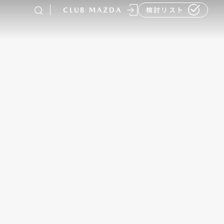
CLUB MAZDA
検討リスト
-
MAZDA CX
80
ラージSUV
¥4,781,700〜（消費税込）
販売店検索
イベント情報
マニュアル・取扱説明
書