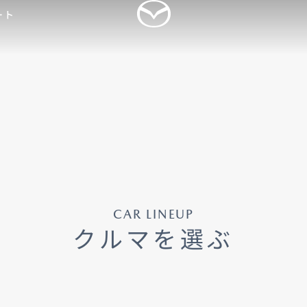
ート
ログイン
乗用車
軽自動車
商用車・特装車
福祉車両
新規会員登録
-
-
型 MAZDA CX
5
MAZDA CX
60
ドルSUV
ラージSUV
3,300,000〜（消費税込）
¥3,828,000〜（消費税込）
CAR LINEUP
クルマを選ぶ
タン見積り
DA TRANS
クティッドサービ
車種・グレード比較
MAZDA BRAND
オーナーアクセサリー
AMA
SPACE OSAKA