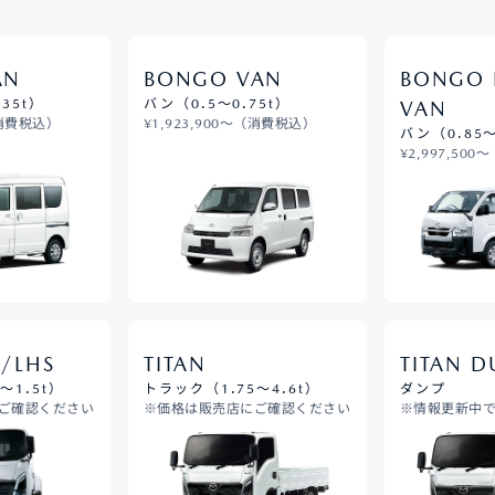
AN
BONGO VAN
BONGO 
35t）
バン（0.5～0.75t）
VAN
（消費税込）
¥1,923,900～（消費税込）
バン（0.85～
¥2,997,50
R/LHS
TITAN
TITAN 
～1.5t）
トラック（1.75～4.6t）
ダンプ
ご確認ください
※価格は販売店にご確認ください
※情報更新中