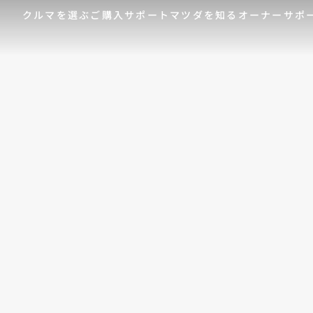
クルマを選ぶ
ご購入サポート
マツダを知る
オーナーサポ
ゲスト 様
クルマを選ぶ
車種・グレード比較
MAZDAのSUV比較
MYページTOP
ご購入サポート
マツダを知る
オーナーサポート
QRコード
登録情報の変更
CLUB MAZDAとは
お知らせ配信の登録・解除
ご購入サポート
-
MAZDA CX
30
新
ログアウト
クルマ購入ガイド
コンパクトSUV
ミ
カンタン見積り
¥2,640,000〜（消費税込）
¥
販売店検索
試乗車検索
購入相談
クルマ購入ガイド
マツダの想い（ブラン
マツダコネクト
カン
MAZ
コネ
ド）
AOY
ス
マツダを知る