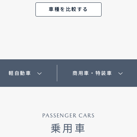
車種を比較する
-
AZDA MX
30
MAZDA2
ンパクトSUV
コンパクト
2,935,900〜（消費税込）
¥1,720,400〜（消費税込）
相談
CX-5モニター試乗体
ダのある暮らし
実施中​
マツダつくりたいラジ
オ
軽自動車
商用車・特装車
AZDA ROADSTER
MAZDA ROADSTER
ジットプラン
サポカーラインナップ
ポーツ・オープン
RF
DA SPIRIT
MAZDA SPIRIT
2,959,000〜（消費税込）
スポーツ・オープン
保証
車検・点検
CING（モーター
RACING ROADSTER
PASSENGER CARS
¥3,850,000〜（消費税込）
ーツ）
乗用車