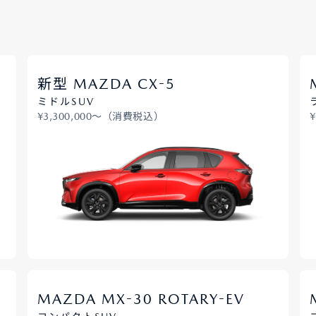
車保険
テナンスノート
延長保証
-
新型 MAZDA CX
5
お客様
ミドルSUV
¥3,300,000〜（消費税込）
お引越しのとき
万が一の時は
のお客様
お引越しのとき
万が一の時は
-
-
MAZDA MX
30 ROTARY
EV