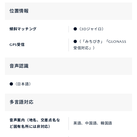
位置情報
傾斜マッチング
●（3Dジャイロ）
●（「みちびき」「GLONASS
GPS受信
受信対応」）
音声認識
●（日本語）
多言語対応
音声案内（地名、交差点名な
英語、中国語、韓国語
ど固有名所には非対応）