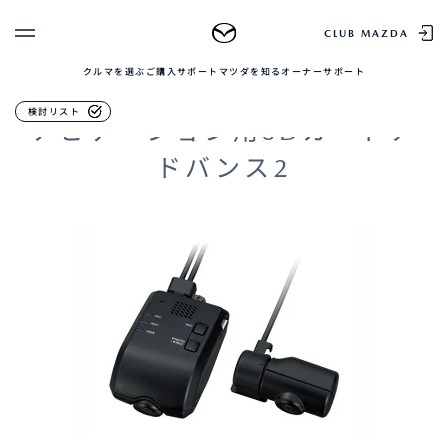
ナビゲーション＆オーディオ＆E
CLUB MAZDA
TC
クルマを選ぶ
ご購入サポート
マツダを知る
オーナーサポート
ゲスト 様
クルマを選ぶ
検討リスト
ナビゲーション用SDカードア
ログイン
車種・グレード比較
MAZDAのSUV比較
ドバンス2
MYページTOP
新規会員登録
QRコード
登録情報の変更
CLUB MAZDAとは
お知らせ配信の登録・解除
ご購入サポート
ログアウト
クルマ購入ガイド
カンタン見積り
販売店検索
試乗車検索
購入相談
マツダを知る