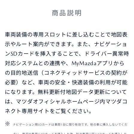
商品説明
オーナーサポート
車両装備の専用スロットに差し込むことで地図表
中古車
示やルート案内ができます。また、ナビゲーショ
ンSDカードを挿入することで、ドライバー異常時
リコール情報
対応システムとの連携や、MyMazdaアプリから
お問合せ/FAQ
の目的地送信（コネクティッドサービスの契約が
必要）など、車両の安全・快適装備の利用が可能
ニュースルーム
になります。無料更新付地図データ更新について
は、マツダオフィシャルホームページ内マツダコ
企業・IR・採用
ネクト専用サイトをご覧ください。
ナビゲーション用SDカードは車両1台に限り有効です。他の車に挿入しないでくだ