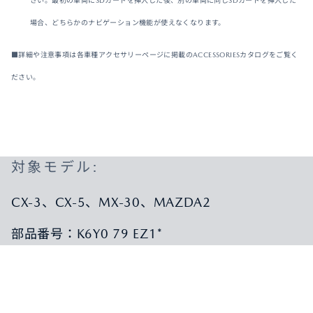
さい。最初の車両にSDカードを挿入した後、別の車両に同じSDカードを挿入した
場合、どちらかのナビゲーション機能が使えなくなります。
■詳細や注意事項は各車種アクセサリーページに掲載のACCESSORIESカタログをご覧く
ださい。
対象モデル:
CX-3、CX-5、MX-30、MAZDA2
部品番号：K6Y0 79 EZ1*