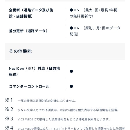
全更新（道路データ及び施
●※5 （最大3回/最長3年間
設・店舗情報）
の無料更新付）
●※6 （原則、月1回のデータ
差分更新（道路データ）
配信）
その他機能
NaviCon（※7）対応（目的地
●
転送）
コマンダーコントロール
●
一部の表示は言語対応の対象になりません。
少ない文字入力での予測表示、以前の選択を優先表示する学習機能を搭載。
VICS WIDEにて取得した渋滞情報をもとに渋滞考慮検索を行います。
VICS WIDE情報に加え、ITSスポットサービスにて取得した情報をもとに渋滞考