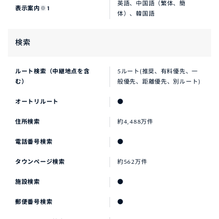
英語、中国語（繁体、簡
表示案内※1
体）、韓国語
検索
ルート検索（中継地点を含
5ルート(推奨、有料優先、一
む）
般優先、距離優先、別ルート)
オートリルート
●
住所検索
約4,488万件
電話番号検索
●
タウンページ検索
約562万件
施設検索
●
郵便番号検索
●