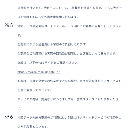
慮探索を行います。光ビーコン付ETC2.0車載器を選択する事で、さらに光ビー
コン情報も加味した渋滞考慮探索を行います。
地図データの全更新は、インターネットを通じてお客様ご自身で行って頂きま
す。
全更新にかかる通信費はお客様のご負担となります。
全更新をご利用頂ける実際の回数及び期間は、お客様によって異なります。
詳細は、以下のWEBサイトをご確認ください。
http://mazda.map-update.jp/
お客様ご自身で全更新の作業ができない場合、販売会社が代行するサービスも
別途ご用意しております。
サービスの内容、費用などにつきましては、営業スタッフにおたずねくださ
い。
地図データの差分更新のご利用には、別途コネクティッドサービスの利用申し
込みが必要となります。