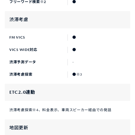
フリーワード検索※2
●
渋滞考慮
FM VICS
●
VICS WIDE対応
●
渋滞予測データ
-
渋滞考慮探索
●※3
ETC2.0連動
渋滞考慮探索※4、料金表示、車両スピーカー経由での発話
地図更新