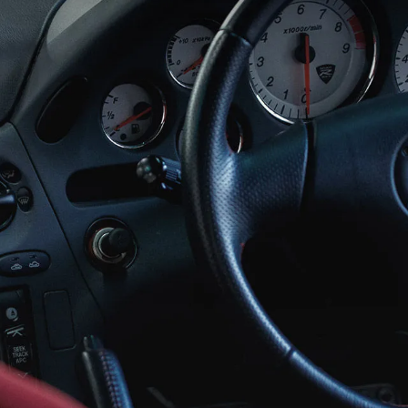
-
AZDA MX
30
MAZDA2
ンパクトSUV
コンパクト
2,935,900〜（消費税込）
¥1,720,400〜（消費税込）
相談
CX-5モニター試乗体
ダのある暮らし
実施中​
マツダつくりたいラジ
オ
AZDA ROADSTER
MAZDA ROADSTER
ジットプラン
サポカーラインナップ
ポーツ・オープン
RF
DA SPIRIT
MAZDA SPIRIT
2,959,000〜（消費税込）
スポーツ・オープン
保証
車検・点検
CING（モーター
RACING ROADSTER
¥3,850,000〜（消費税込）
ーツ）