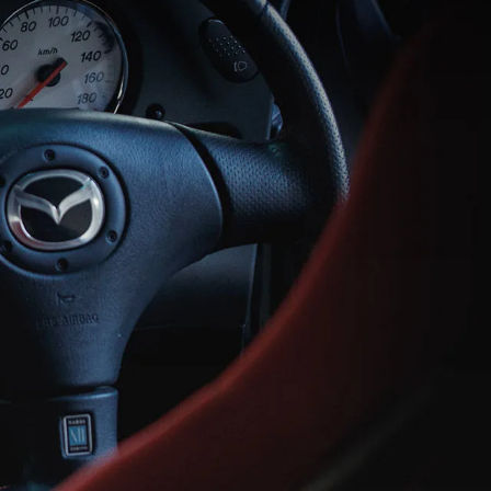
MAZDA3 FASTBACK
コンパクト・スポーツ
¥2,365,000〜（消費税込）
験
ウェブカタログのご紹
介
COMMUNITY
-
MAZDA CX
3
エコカーラインナップ
コンパクトSUV
MAZDA DRIVING
¥2,704,900〜（消費税込）
カーケア・修理
ACADEMY