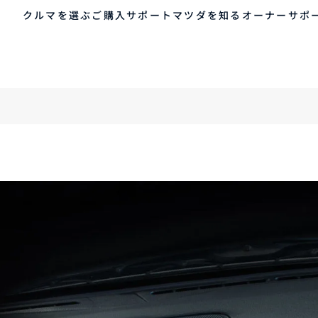
クルマを選ぶ
CLASSIC MAZDA
ご購入サポート
マツダを知る
オーナーサポ
ゲスト 様
クルマを選ぶ
車種・グレード比較
MAZDAのSUV比較
MYページTOP
ご購入サポート
マツダを知る
オーナーサポート
QRコード
登録情報の変更
CLUB MAZDAとは
お知らせ配信の登録・解除
ご購入サポート
-
MAZDA CX
30
新
ログアウト
クルマ購入ガイド
コンパクトSUV
ミ
カンタン見積り
¥2,640,000〜（消費税込）
¥
販売店検索
試乗車検索
購入相談
クルマ購入ガイド
マツダの想い（ブラン
マツダコネクト
カン
MAZ
コネ
ド）
AOY
ス
マツダを知る