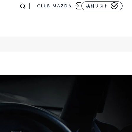
CLUB MAZDA
検討リスト
-
MAZDA CX
80
ラージSUV
¥4,781,700〜（消費税込）
販売店検索
イベント情報
マニュアル・取扱説明
書