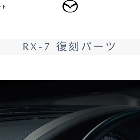
ート
ログイン
RX-7 復刻パーツ
乗用車
軽自動車
商用車・特装車
福祉車両
新規会員登録
-
-
型 MAZDA CX
5
MAZDA CX
60
ドルSUV
ラージSUV
3,300,000〜（消費税込）
¥3,828,000〜（消費税込）
タン見積り
DA TRANS
クティッドサービ
車種・グレード比較
MAZDA BRAND
オーナーアクセサリー
AMA
SPACE OSAKA