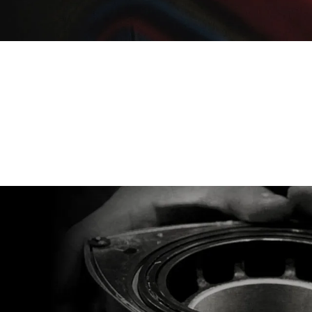
パックdeメンテ
メンテナンスパーツ
自動
メン
-
MAZDA CX
5
マツダオートリース・法人の
インフォメーション
MAZDA OFFICIAL
ミドルSUV
¥2,810,500〜（消費税込）
GOODS
リコール情報
タイムズカーレンタル
マツダオートリース
法人
インフォメーション
リコール情報
タイムズカーレンタル