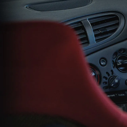
-
MAZDA MX
30
M
オーナーサポート
-
コ
ROTARY
EV
¥
コンパクトSUV
試乗車検索
購入
¥4,433,000〜（消費税込）
マツダミュージアム
CLASSIC MAZDA
マツ
中古車
メンテナンス
リコール情報
お問合せ/FAQ
ニュースルーム
MAZDA3 SEDAN
M
中古車検索
クレ
セダン
ス
カーライフケア
企業・IR・採用
DISCOVER with
MAZ
¥2,750,000〜（消費税込）
¥
サービス体制
新車
MAZDA
RA
スポ