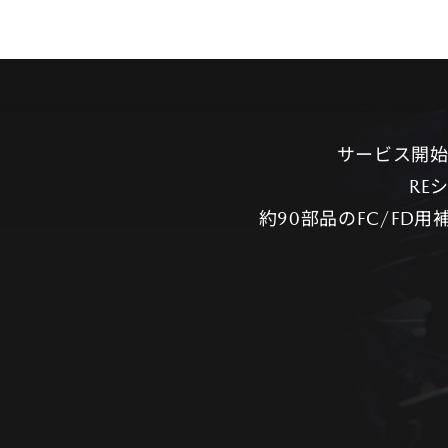
サービス開
RE
約90部品のFC/F