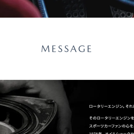
車保険
テナンスノート
延長保証
お客様
MESSAGE
お引越しのとき
万が一の時は
のお客様
お引越しのとき
万が一の時は