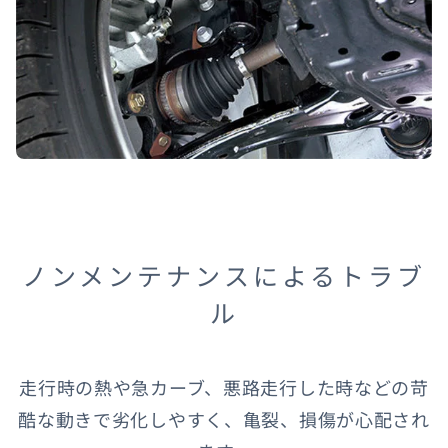
オーナーサポート
中古車
リコール情報
お問合せ/FAQ
ノンメンテナンスによるトラブ
ニュースルーム
ル
企業・IR・採用
走行時の熱や急カーブ、悪路走行した時などの苛
酷な動きで劣化しやすく、亀裂、損傷が心配され