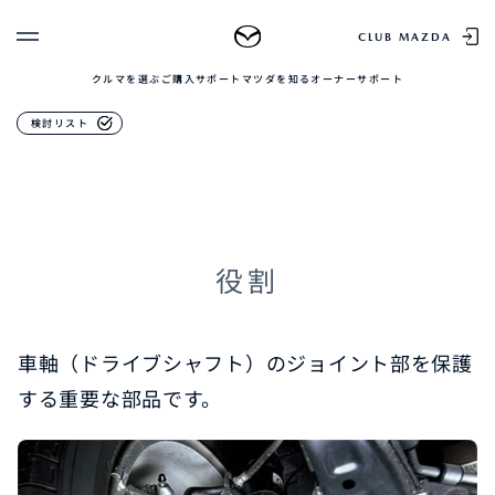
メンテナンスパーツ
CLUB MAZDA
クルマを選ぶ
ご購入サポート
マツダを知る
オーナーサポート
ゲスト 様
クルマを選ぶ
ドライブシャフトブーツ
検討リスト
ログイン
車種・グレード比較
MAZDAのSUV比較
MYページTOP
新規会員登録
QRコード
登録情報の変更
CLUB MAZDAとは
お知らせ配信の登録・解除
ご購入サポート
役割
ログアウト
クルマ購入ガイド
カンタン見積り
販売店検索
車軸（ドライブシャフト）のジョイント部を保護
試乗車検索
購入相談
する重要な部品です。
マツダを知る