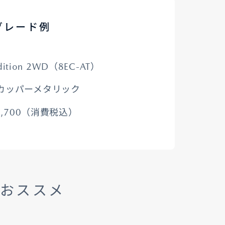
 グレード例
コーティング
ition 2WD（8EC-AT）
法規情報
カッパーメタリック
9,700（消費税込）
がおススメ
法規情報