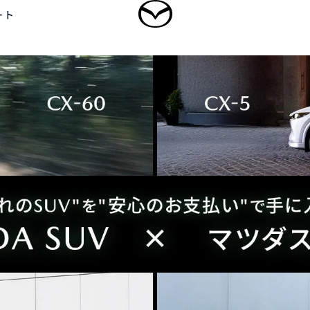
ート
ログイン
乗用車
軽自動車
商用車・特装車
福祉車両
新規会員登録
-
-
型 MAZDA CX
5
MAZDA CX
60
ドルSUV
ラージSUV
3,300,000〜（消費税込）
¥3,828,000〜（消費税込）
タン見積り
DA TRANS
クティッドサービ
車種・グレード比較
MAZDA BRAND
オーナーアクセサリー
AMA
SPACE OSAKA