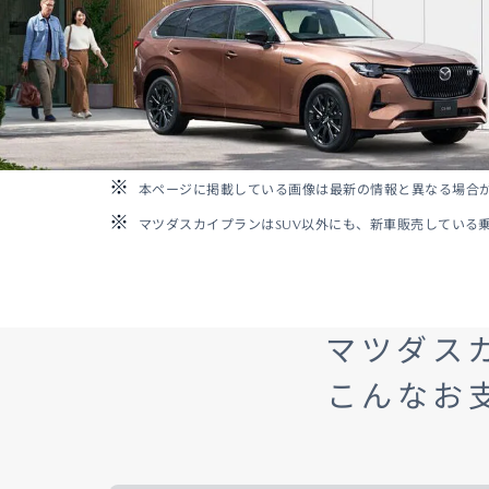
-
MAZDA MX
30
M
オーナーサポート
-
コ
ROTARY
EV
¥
コンパクトSUV
試乗車検索
購入
¥4,433,000〜（消費税込）
マツダミュージアム
CLASSIC MAZDA
マツ
中古車
メンテナンス
本ページに掲載している画像は最新の情報と異なる場合
リコール情報
マツダスカイプランはSUV以外にも、新車販売している
お問合せ/FAQ
ニュースルーム
MAZDA3 SEDAN
M
マツダス
中古車検索
クレ
セダン
ス
カーライフケア
企業・IR・採用
DISCOVER with
MAZ
¥2,750,000〜（消費税込）
¥
こんなお
サービス体制
新車
MAZDA
RA
スポ