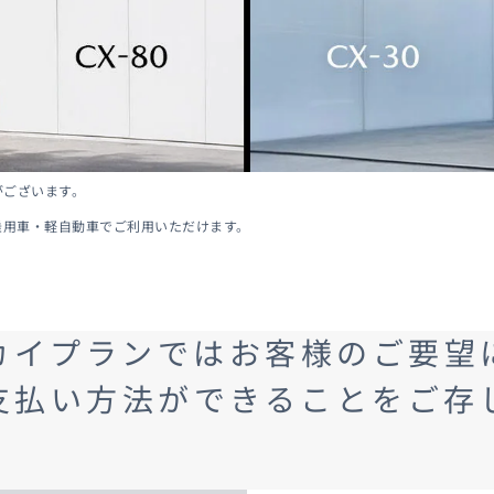
-
AZDA MX
30
MAZDA2
ンパクトSUV
コンパクト
2,935,900〜（消費税込）
¥1,720,400〜（消費税込）
相談
CX-5モニター試乗体
ダのある暮らし
実施中​
マツダつくりたいラジ
オ
がございます。
乗用車・軽自動車でご利用いただけます。
AZDA ROADSTER
MAZDA ROADSTER
カイプランではお客様のご要望
ジットプラン
サポカーラインナップ
ポーツ・オープン
RF
DA SPIRIT
MAZDA SPIRIT
2,959,000〜（消費税込）
支払い方法ができることをご存
スポーツ・オープン
保証
車検・点検
CING（モーター
RACING ROADSTER
¥3,850,000〜（消費税込）
ーツ）