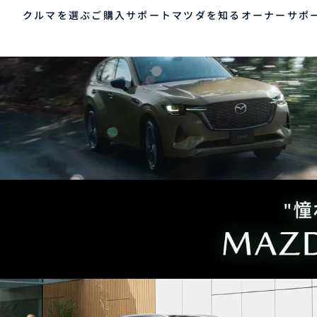
クルマを選ぶ
クレジットプラン
ご購入サポート
マツダを知る
オーナーサポ
ゲスト 様
クルマを選ぶ
車種・グレード比較
MAZDAのSUV比較
MYページTOP
ご購入サポート
マツダを知る
オーナーサポート
QRコード
登録情報の変更
CLUB MAZDAとは
お知らせ配信の登録・解除
ご購入サポート
-
MAZDA CX
30
新
ログアウト
クルマ購入ガイド
コンパクトSUV
ミ
カンタン見積り
¥2,640,000〜（消費税込）
¥
販売店検索
試乗車検索
購入相談
クルマ購入ガイド
マツダの想い（ブラン
マツダコネクト
カン
MAZ
コネ
ド）
AOY
ス
マツダを知る