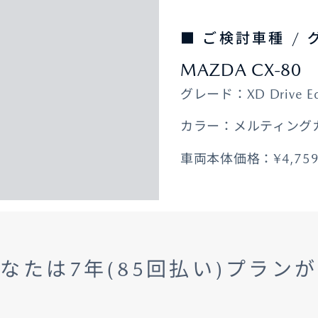
■ ご検討車種 /
MAZDA CX-80
車保険
テナンスノート
延長保証
お客様
グレード：XD Drive Ed
お引越しのとき
万が一の時は
カラー：メルティング
車両本体価格：¥4,75
のお客様
なたは7年(85回払い)プラン
お引越しのとき
万が一の時は