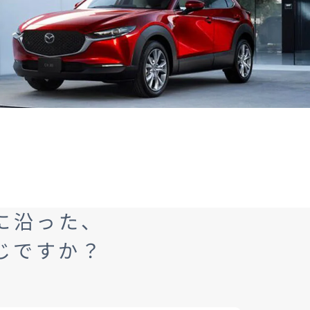
MAZDA3 FASTBACK
コンパクト・スポーツ
¥2,365,000〜（消費税込）
験
ウェブカタログのご紹
介
COMMUNITY
-
MAZDA CX
3
に沿った、
エコカーラインナップ
コンパクトSUV
MAZDA DRIVING
¥2,704,900〜（消費税込）
じですか？
カーケア・修理
ACADEMY