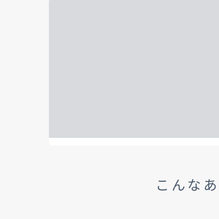
パックdeメンテ
メンテナンスパーツ
自動
メン
-
MAZDA CX
5
マツダオートリース・法人の
インフォメーション
MAZDA OFFICIAL
ミドルSUV
¥2,810,500〜（消費税込）
GOODS
リコール情報
タイムズカーレンタル
マツダオートリース
法人
インフォメーション
こんなあ
リコール情報
タイムズカーレンタル