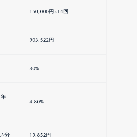
分
150,000円×14回
903,522円
30%
質年
4.80%
い分
19,852円