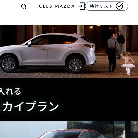
CLUB MAZDA
検討リスト
-
MAZDA CX
80
ラージSUV
¥4,781,700〜（消費税込）
販売店検索
イベント情報
マニュアル・取扱説明
書