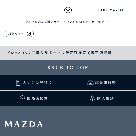
販売店検索
CLUB MAZDA
クルマを選ぶ
ご購入サポート
マツダを知る
オーナーサポート
ゲスト 様
クルマを選ぶ
検討リスト
ログイン
車種・グレード比較
MAZDAのSUV比較
MYページTOP
MAZDA
ご購入サポート
販売店検索
販売店詳細
新規会員登録
QRコード
登録情報の変更
CLUB MAZDAとは
BACK TO TOP
お知らせ配信の登録・解除
ご購入サポート
ログアウト
カンタン見積り
試乗車検索
クルマ購入ガイド
カンタン見積り
販売店検索
販売店検索
購入相談
試乗車検索
購入相談
マツダを知る