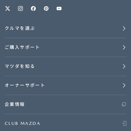
オーナーサポート
クルマを選ぶ
中古車
ご購入サポート
リコール情報
マツダを知る
お問合せ/FAQ
ニュースルーム
オーナーサポート
企業・IR・採用
企業情報
CLUB MAZDA