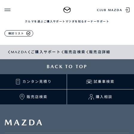
販売店検索
CLUB MAZDA
クルマを選ぶ
ご購入サポート
マツダを知る
オーナーサポート
ゲスト 様
クルマを選ぶ
検討リスト
ログイン
車種・グレード比較
MAZDAのSUV比較
MYページTOP
MAZDA
ご購入サポート
販売店検索
販売店詳細
新規会員登録
QRコード
登録情報の変更
CLUB MAZDAとは
BACK TO TOP
お知らせ配信の登録・解除
ご購入サポート
ログアウト
カンタン見積り
試乗車検索
クルマ購入ガイド
カンタン見積り
販売店検索
販売店検索
購入相談
試乗車検索
購入相談
マツダを知る