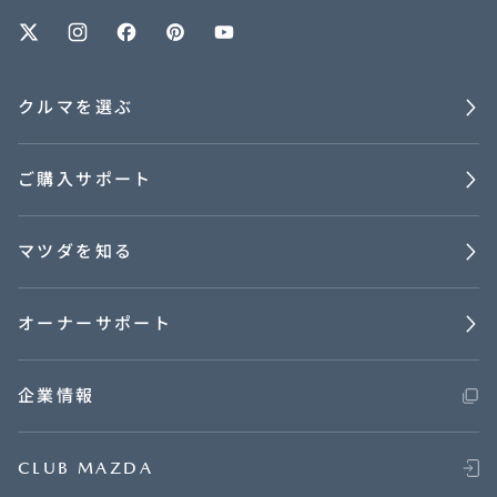
オーナーサポート
クルマを選ぶ
中古車
ご購入サポート
リコール情報
マツダを知る
お問合せ/FAQ
ニュースルーム
オーナーサポート
企業・IR・採用
企業情報
CLUB MAZDA