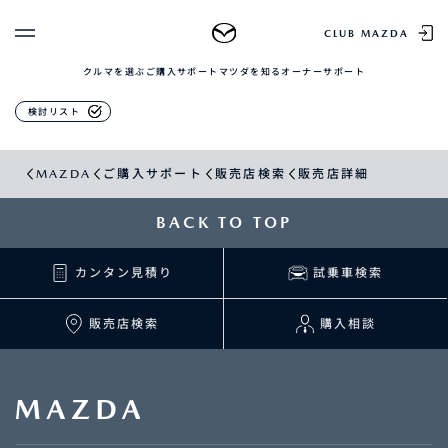
販売店検索
CLUB MAZDA
クルマを選ぶ
ご購入サポート
マツダを知る
オーナーサポート
ゲスト 様
クルマを選ぶ
検討リスト
ログイン
車種・グレード比較
MAZDAのSUV比較
MYページTOP
MAZDA
ご購入サポート
販売店検索
販売店詳細
新規会員登録
QRコード
登録情報の変更
CLUB MAZDAとは
BACK TO TOP
お知らせ配信の登録・解除
ご購入サポート
ログアウト
カンタン見積り
試乗車検索
クルマ購入ガイド
カンタン見積り
販売店検索
販売店検索
購入相談
試乗車検索
購入相談
マツダを知る