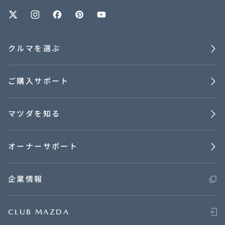
オーナーサポート
クルマを選ぶ
中古車
ご購入サポート
リコール情報
マツダを知る
お問合せ/FAQ
ニュースルーム
オーナーサポート
企業・IR・採用
企業情報
CLUB MAZDA