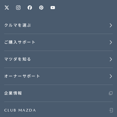
オーナーサポート
クルマを選ぶ
中古車
ご購入サポート
リコール情報
マツダを知る
お問合せ/FAQ
ニュースルーム
オーナーサポート
企業・IR・採用
企業情報
CLUB MAZDA