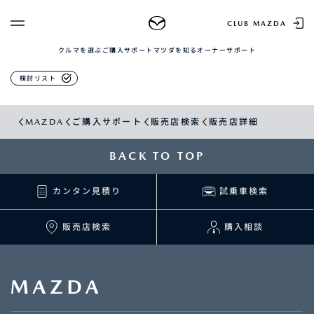
販売店検索
CLUB MAZDA
クルマを選ぶ
ご購入サポート
マツダを知る
オーナーサポート
ゲスト 様
クルマを選ぶ
検討リスト
ログイン
車種・グレード比較
MAZDAのSUV比較
MYページTOP
MAZDA
ご購入サポート
販売店検索
販売店詳細
新規会員登録
QRコード
登録情報の変更
CLUB MAZDAとは
BACK TO TOP
お知らせ配信の登録・解除
ご購入サポート
ログアウト
カンタン見積り
試乗車検索
クルマ購入ガイド
カンタン見積り
販売店検索
販売店検索
購入相談
試乗車検索
購入相談
マツダを知る