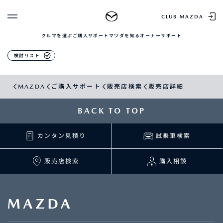
販売店検索
CLUB MAZDA
クルマを選ぶ
ご購入サポート
マツダを知る
オーナーサポート
ゲスト 様
クルマを選ぶ
検討リスト
ログイン
車種・グレード比較
MAZDAのSUV比較
MYページTOP
MAZDA
ご購入サポート
販売店検索
販売店詳細
新規会員登録
QRコード
登録情報の変更
CLUB MAZDAとは
BACK TO TOP
お知らせ配信の登録・解除
ご購入サポート
ログアウト
カンタン見積り
試乗車検索
クルマ購入ガイド
カンタン見積り
販売店検索
販売店検索
購入相談
試乗車検索
購入相談
マツダを知る