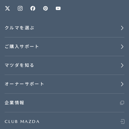
オーナーサポート
クルマを選ぶ
中古車
ご購入サポート
リコール情報
マツダを知る
お問合せ/FAQ
ニュースルーム
オーナーサポート
企業・IR・採用
企業情報
CLUB MAZDA