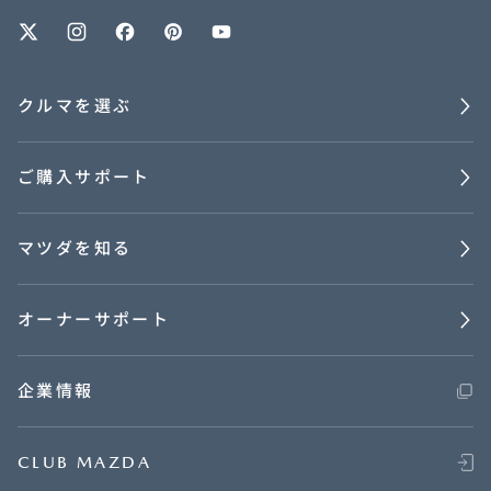
オーナーサポート
クルマを選ぶ
中古車
ご購入サポート
リコール情報
マツダを知る
お問合せ/FAQ
ニュースルーム
オーナーサポート
企業・IR・採用
企業情報
CLUB MAZDA