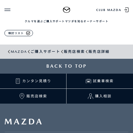
販売店検索
CLUB MAZDA
クルマを選ぶ
ご購入サポート
マツダを知る
オーナーサポート
ゲスト 様
クルマを選ぶ
検討リスト
ログイン
車種・グレード比較
MAZDAのSUV比較
MYページTOP
MAZDA
ご購入サポート
販売店検索
販売店詳細
新規会員登録
QRコード
登録情報の変更
CLUB MAZDAとは
BACK TO TOP
お知らせ配信の登録・解除
ご購入サポート
ログアウト
カンタン見積り
試乗車検索
クルマ購入ガイド
カンタン見積り
販売店検索
販売店検索
購入相談
試乗車検索
購入相談
マツダを知る