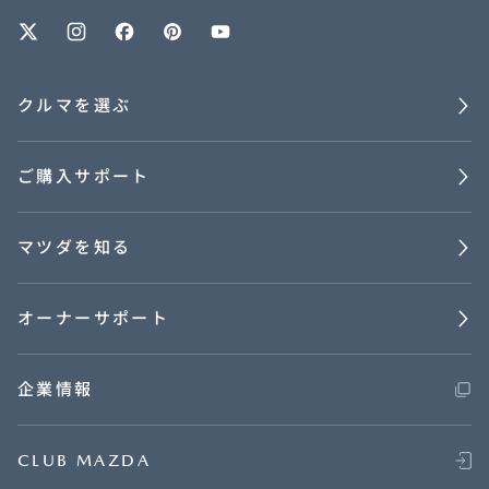
オーナーサポート
クルマを選ぶ
中古車
ご購入サポート
リコール情報
マツダを知る
お問合せ/FAQ
ニュースルーム
オーナーサポート
企業・IR・採用
企業情報
CLUB MAZDA