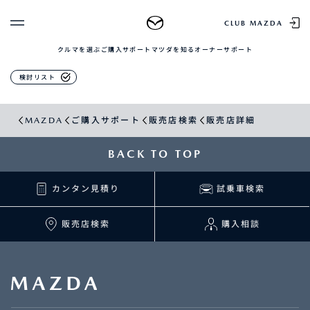
販売店検索
CLUB MAZDA
クルマを選ぶ
ご購入サポート
マツダを知る
オーナーサポート
ゲスト 様
クルマを選ぶ
検討リスト
ログイン
車種・グレード比較
MAZDAのSUV比較
MYページTOP
MAZDA
ご購入サポート
販売店検索
販売店詳細
新規会員登録
QRコード
登録情報の変更
CLUB MAZDAとは
BACK TO TOP
お知らせ配信の登録・解除
ご購入サポート
ログアウト
カンタン見積り
試乗車検索
クルマ購入ガイド
カンタン見積り
販売店検索
販売店検索
購入相談
試乗車検索
購入相談
マツダを知る