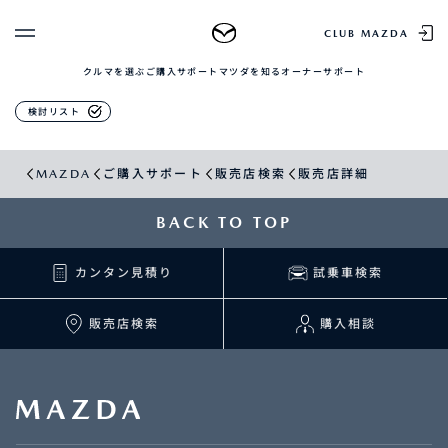
販売店検索
CLUB MAZDA
クルマを選ぶ
ご購入サポート
マツダを知る
オーナーサポート
ゲスト 様
クルマを選ぶ
検討リスト
ログイン
車種・グレード比較
MAZDAのSUV比較
MYページTOP
MAZDA
ご購入サポート
販売店検索
販売店詳細
新規会員登録
QRコード
登録情報の変更
CLUB MAZDAとは
BACK TO TOP
お知らせ配信の登録・解除
ご購入サポート
ログアウト
カンタン見積り
試乗車検索
クルマ購入ガイド
カンタン見積り
販売店検索
販売店検索
購入相談
試乗車検索
購入相談
マツダを知る