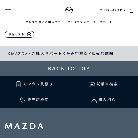
販売店検索
CLUB MAZDA
クルマを選ぶ
ご購入サポート
マツダを知る
オーナーサポート
ゲスト 様
クルマを選ぶ
検討リスト
ログイン
車種・グレード比較
MAZDAのSUV比較
MYページTOP
MAZDA
ご購入サポート
販売店検索
販売店詳細
新規会員登録
QRコード
登録情報の変更
CLUB MAZDAとは
BACK TO TOP
お知らせ配信の登録・解除
ご購入サポート
ログアウト
カンタン見積り
試乗車検索
クルマ購入ガイド
カンタン見積り
販売店検索
販売店検索
購入相談
試乗車検索
購入相談
マツダを知る