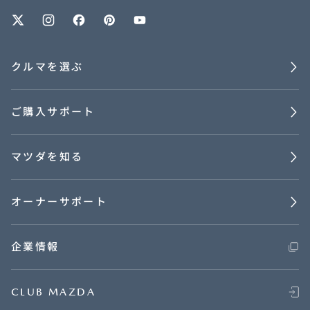
オーナーサポート
クルマを選ぶ
中古車
ご購入サポート
リコール情報
マツダを知る
お問合せ/FAQ
ニュースルーム
オーナーサポート
企業・IR・採用
企業情報
CLUB MAZDA