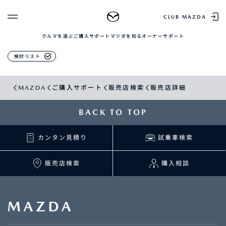
販売店検索
CLUB MAZDA
クルマを選ぶ
ご購入サポート
マツダを知る
オーナーサポート
ゲスト 様
クルマを選ぶ
検討リスト
ログイン
車種・グレード比較
MAZDAのSUV比較
MYページTOP
MAZDA
ご購入サポート
販売店検索
販売店詳細
新規会員登録
QRコード
登録情報の変更
CLUB MAZDAとは
BACK TO TOP
お知らせ配信の登録・解除
ご購入サポート
ログアウト
カンタン見積り
試乗車検索
クルマ購入ガイド
カンタン見積り
販売店検索
販売店検索
購入相談
試乗車検索
購入相談
マツダを知る