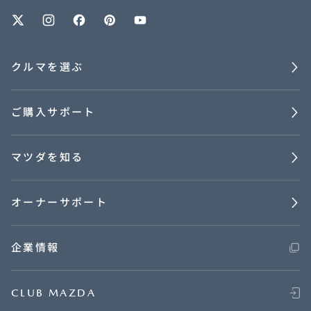
オーナーサポート
クルマを選ぶ
中古車
ご購入サポート
リコール情報
マツダを知る
お問合せ/FAQ
ニュースルーム
オーナーサポート
企業・IR・採用
企業情報
CLUB MAZDA