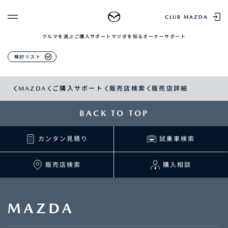
販売店検索
CLUB MAZDA
クルマを選ぶ
ご購入サポート
マツダを知る
オーナーサポート
ゲスト 様
クルマを選ぶ
検討リスト
ログイン
車種・グレード比較
MAZDAのSUV比較
MYページTOP
MAZDA
ご購入サポート
販売店検索
販売店詳細
新規会員登録
QRコード
登録情報の変更
CLUB MAZDAとは
BACK TO TOP
お知らせ配信の登録・解除
ご購入サポート
ログアウト
カンタン見積り
試乗車検索
クルマ購入ガイド
カンタン見積り
販売店検索
販売店検索
購入相談
試乗車検索
購入相談
マツダを知る