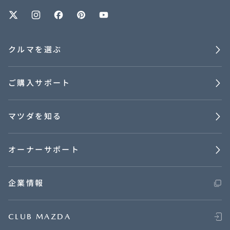
オーナーサポート
クルマを選ぶ
中古車
ご購入サポート
リコール情報
マツダを知る
お問合せ/FAQ
ニュースルーム
オーナーサポート
企業・IR・採用
企業情報
CLUB MAZDA