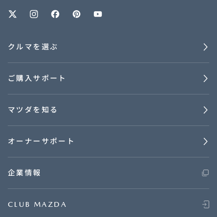
オーナーサポート
クルマを選ぶ
中古車
ご購入サポート
リコール情報
マツダを知る
お問合せ/FAQ
ニュースルーム
オーナーサポート
企業・IR・採用
企業情報
CLUB MAZDA