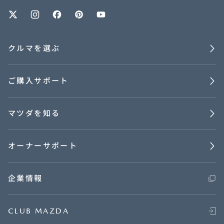
オーナーサポート
クルマを選ぶ
中古車
ご購入サポート
リコール情報
マツダを知る
お問合せ/FAQ
ニュースルーム
オーナーサポート
企業・IR・採用
企業情報
CLUB MAZDA