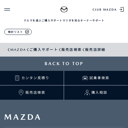
販売店検索
CLUB MAZDA
クルマを選ぶ
ご購入サポート
マツダを知る
オーナーサポート
ゲスト 様
クルマを選ぶ
検討リスト
ログイン
車種・グレード比較
MAZDAのSUV比較
MYページTOP
MAZDA
ご購入サポート
販売店検索
販売店詳細
新規会員登録
QRコード
登録情報の変更
CLUB MAZDAとは
BACK TO TOP
お知らせ配信の登録・解除
ご購入サポート
ログアウト
カンタン見積り
試乗車検索
クルマ購入ガイド
カンタン見積り
販売店検索
販売店検索
購入相談
試乗車検索
購入相談
マツダを知る