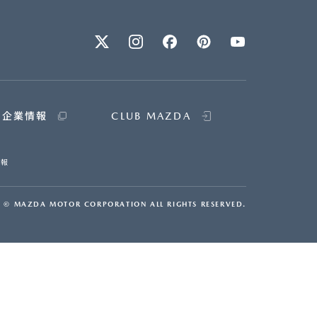
MAZDA3 FASTBACK
コンパクト・スポーツ
¥2,365,000〜（消費税込）
験
ウェブカタログのご紹
介
COMMUNITY
企業情報
CLUB MAZDA
情報
© MAZDA MOTOR CORPORATION ALL RIGHTS RESERVED.
-
MAZDA CX
3
エコカーラインナップ
コンパクトSUV
MAZDA DRIVING
¥2,704,900〜（消費税込）
カーケア・修理
ACADEMY