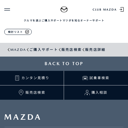
販売店検索
CLUB MAZDA
クルマを選ぶ
ご購入サポート
マツダを知る
オーナーサポート
ゲスト 様
クルマを選ぶ
検討リスト
ログイン
車種・グレード比較
MAZDAのSUV比較
MYページTOP
MAZDA
ご購入サポート
販売店検索
販売店詳細
新規会員登録
QRコード
登録情報の変更
CLUB MAZDAとは
BACK TO TOP
お知らせ配信の登録・解除
ご購入サポート
ログアウト
カンタン見積り
試乗車検索
クルマ購入ガイド
カンタン見積り
販売店検索
販売店検索
購入相談
試乗車検索
購入相談
マツダを知る