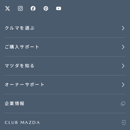
オーナーサポート
クルマを選ぶ
中古車
ご購入サポート
リコール情報
マツダを知る
お問合せ/FAQ
ニュースルーム
オーナーサポート
企業・IR・採用
企業情報
CLUB MAZDA