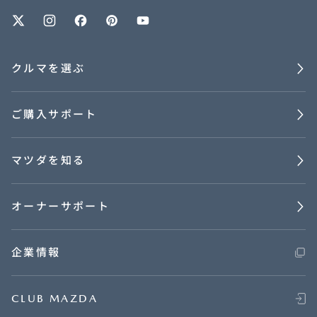
オーナーサポート
クルマを選ぶ
中古車
ご購入サポート
リコール情報
マツダを知る
お問合せ/FAQ
ニュースルーム
オーナーサポート
企業・IR・採用
企業情報
CLUB MAZDA