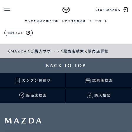
販売店検索
CLUB MAZDA
クルマを選ぶ
ご購入サポート
マツダを知る
オーナーサポート
ゲスト 様
クルマを選ぶ
検討リスト
ログイン
車種・グレード比較
MAZDAのSUV比較
MYページTOP
MAZDA
ご購入サポート
販売店検索
販売店詳細
新規会員登録
QRコード
登録情報の変更
CLUB MAZDAとは
BACK TO TOP
お知らせ配信の登録・解除
ご購入サポート
ログアウト
カンタン見積り
試乗車検索
クルマ購入ガイド
カンタン見積り
販売店検索
販売店検索
購入相談
試乗車検索
購入相談
マツダを知る