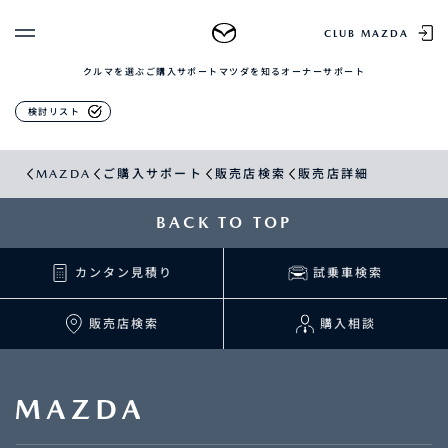
販売店検索
CLUB MAZDA
クルマを選ぶ
ご購入サポート
マツダを知る
オーナーサポート
ゲスト 様
クルマを選ぶ
検討リスト
ログイン
車種・グレード比較
MAZDAのSUV比較
MYページTOP
MAZDA
ご購入サポート
販売店検索
販売店詳細
新規会員登録
QRコード
登録情報の変更
CLUB MAZDAとは
BACK TO TOP
お知らせ配信の登録・解除
ご購入サポート
ログアウト
カンタン見積り
試乗車検索
クルマ購入ガイド
カンタン見積り
販売店検索
販売店検索
購入相談
試乗車検索
購入相談
マツダを知る