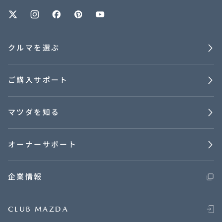
オーナーサポート
クルマを選ぶ
中古車
ご購入サポート
リコール情報
マツダを知る
お問合せ/FAQ
ニュースルーム
オーナーサポート
企業・IR・採用
企業情報
CLUB MAZDA