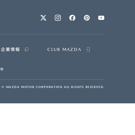
MAZDA3 FASTBACK
コンパクト・スポーツ
¥2,365,000〜（消費税込）
験
ウェブカタログのご紹
介
COMMUNITY
企業情報
CLUB MAZDA
情報
© MAZDA MOTOR CORPORATION ALL RIGHTS RESERVED.
-
MAZDA CX
3
エコカーラインナップ
コンパクトSUV
MAZDA DRIVING
¥2,704,900〜（消費税込）
カーケア・修理
ACADEMY