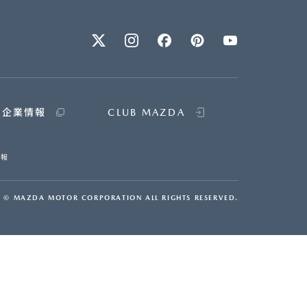
MAZDA3 FASTBACK
コンパクト・スポーツ
¥2,365,000〜（消費税込）
験
ウェブカタログのご紹
介
COMMUNITY
企業情報
CLUB MAZDA
情報
© MAZDA MOTOR CORPORATION ALL RIGHTS RESERVED.
-
MAZDA CX
3
エコカーラインナップ
コンパクトSUV
MAZDA DRIVING
¥2,704,900〜（消費税込）
カーケア・修理
ACADEMY