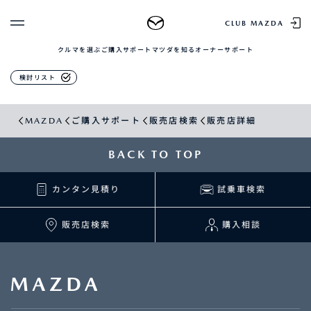
販売店検索
CLUB MAZDA
クルマを選ぶ
ご購入サポート
マツダを知る
オーナーサポート
ゲスト 様
クルマを選ぶ
検討リスト
ログイン
車種・グレード比較
MAZDAのSUV比較
MYページTOP
MAZDA
ご購入サポート
販売店検索
販売店詳細
新規会員登録
QRコード
登録情報の変更
CLUB MAZDAとは
BACK TO TOP
お知らせ配信の登録・解除
ご購入サポート
ログアウト
カンタン見積り
試乗車検索
クルマ購入ガイド
カンタン見積り
販売店検索
販売店検索
購入相談
試乗車検索
購入相談
マツダを知る