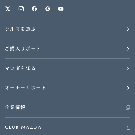
オーナーサポート
クルマを選ぶ
中古車
ご購入サポート
リコール情報
マツダを知る
お問合せ/FAQ
ニュースルーム
オーナーサポート
企業・IR・採用
企業情報
CLUB MAZDA